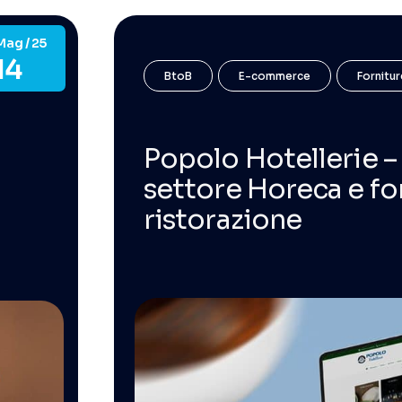
Mag / 25
14
BtoB
E-commerce
Fornitur
Popolo Hotellerie – 
settore Horeca e fo
ristorazione