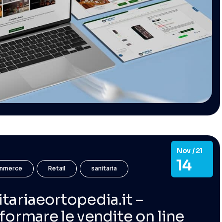
Nov / 21
14
mmerce
Retail
sanitaria
tariaeortopedia.it –
formare le vendite on line