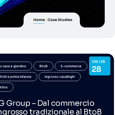
Home
Case Studies
Ott / 25
o casa e giardino
BtoB
E-commerce
28
toli e prima infanzia
ingrosso casalinghi
stica
 G Group – Dal commercio
ingrosso tradizionale al BtoB