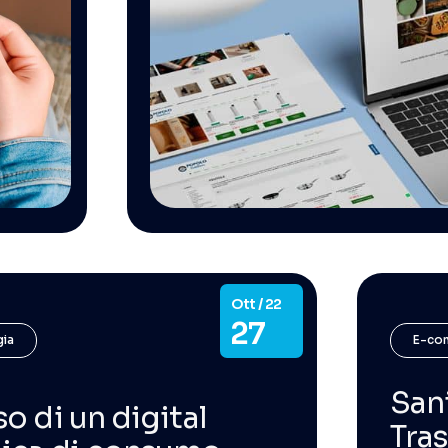
Ott / 22
27
gia
E-co
Sani
so di un digital
Tras