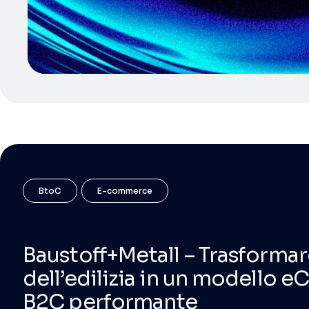
BtoC
E-commerce
Baustoff+Metall – Trasformare
dell’edilizia in un modello
B2C performante