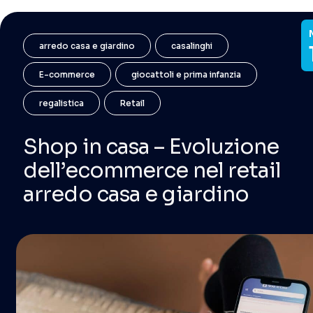
arredo casa e giardino
casalinghi
E-commerce
giocattoli e prima infanzia
regalistica
Retail
Shop in casa – Evoluzione
dell’ecommerce nel retail
arredo casa e giardino