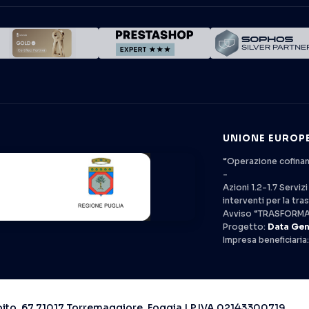
UNIONE EUROPE
“Operazione cofinan
-
Azioni 1.2-1.7 Servi
interventi per la tr
Avviso “TRASFORMA
Progetto:
Data Gen
Impresa beneficiaria
Goito, 67 71017 Torremaggiore, Foggia | P.IVA 02143300719