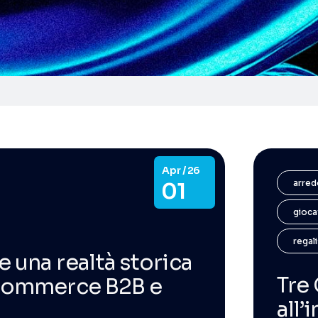
Apr / 26
arred
01
giocat
regali
 una realtà storica
Tre
 eCommerce B2B e
all’