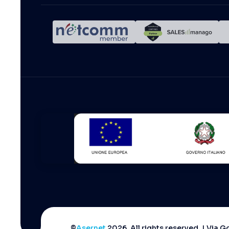
©
Asernet
2026. All rights reserved. | Via 