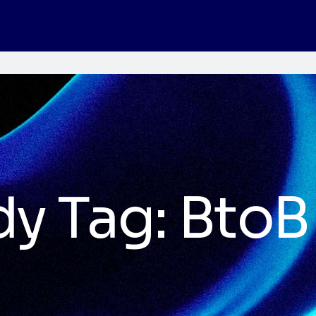
dy Tag:
BtoB