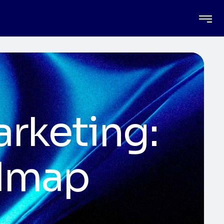
arketing:
admap