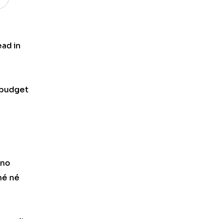
ead in
l budget
ano
hé né