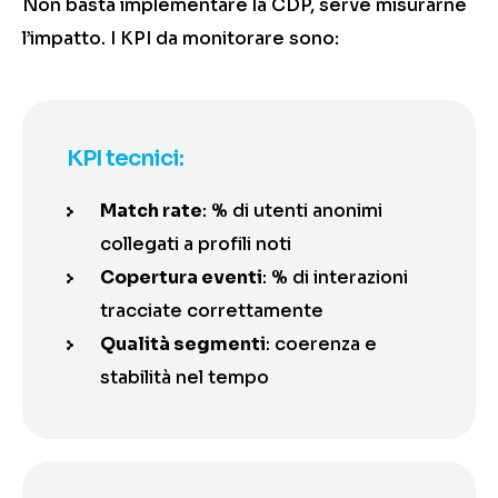
Non basta implementare la CDP, serve misurarne
l’impatto. I KPI da monitorare sono:
KPI tecnici:
Match rate
: % di utenti anonimi
collegati a profili noti
Copertura eventi
: % di interazioni
tracciate correttamente
Qualit
à segmenti
: coerenza e
stabilità nel tempo